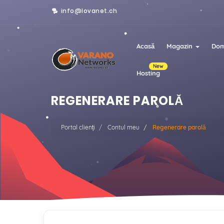
info@lovanet.ch
Acasă
Magazin
Dom
New
Hosting
REGENERARE PAROLĂ
Portal clienți
Contul meu
Regenerare parolă