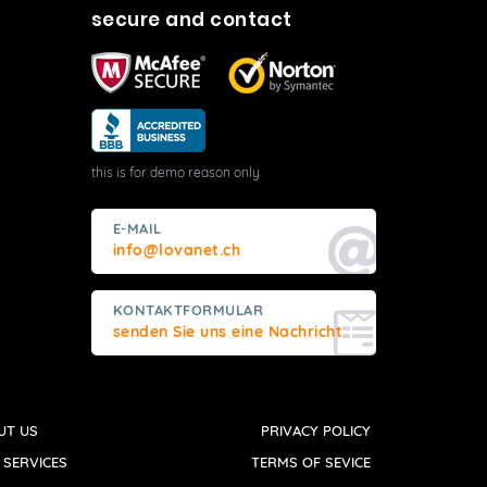
secure and contact
this is for demo reason only
E-MAIL
info@lovanet.ch
KONTAKTFORMULAR
senden Sie uns eine Nachricht
UT US
PRIVACY POLICY
 SERVICES
TERMS OF SEVICE