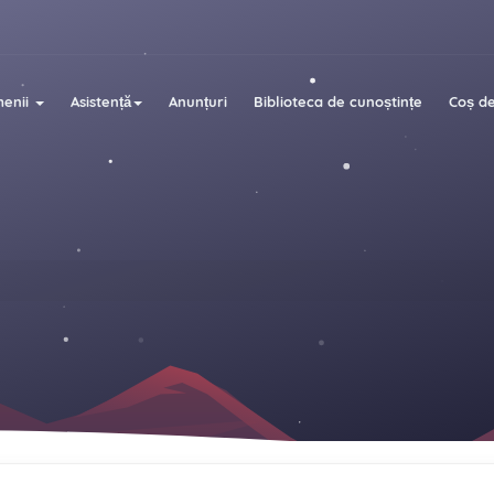
enii
Asistență
Anunțuri
Biblioteca de cunoștințe
Coș d