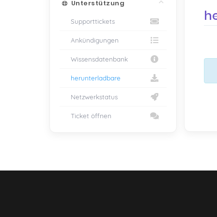
Unterstützung
h
Supporttickets
Ankündigungen
Supp
Wissensdatenbank
herunterladbare
Netzwerkstatus
Ticket öffnen