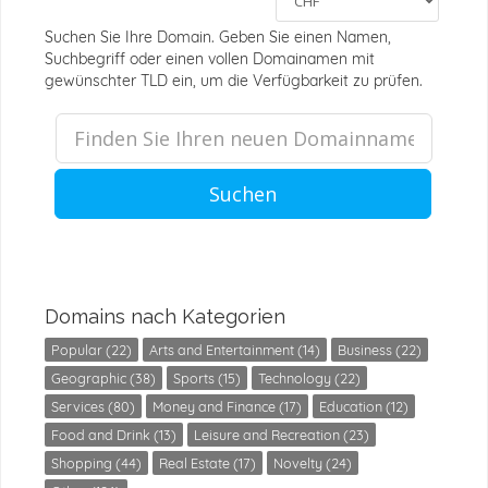
Suchen Sie Ihre Domain. Geben Sie einen Namen,
Suchbegriff oder einen vollen Domainamen mit
gewünschter TLD ein, um die Verfügbarkeit zu prüfen.
Suchen
Domains nach Kategorien
Popular (22)
Arts and Entertainment (14)
Business (22)
Geographic (38)
Sports (15)
Technology (22)
Services (80)
Money and Finance (17)
Education (12)
Food and Drink (13)
Leisure and Recreation (23)
Shopping (44)
Real Estate (17)
Novelty (24)