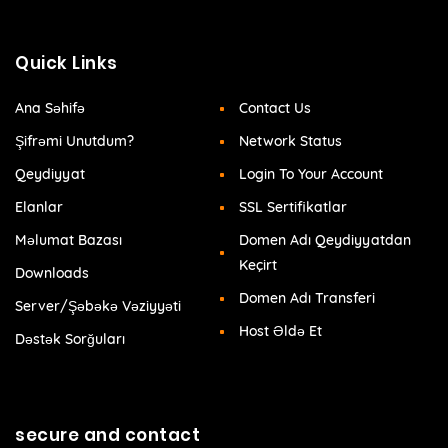
Quick Links
Ana Səhifə
Contact Us
Şifrəmi Unutdum?
Network Status
Qeydiyyat
Login To Your Account
Elanlar
SSL Sertifikatlar
Məlumat Bazası
Domen Adı Qeydiyyatdan
Keçirt
Downloads
Domen Adı Transferi
Server/Şəbəkə Vəziyyəti
Host Əldə Et
Dəstək Sorğuları
secure and contact