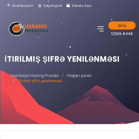
Azerbaijani
Qeydiyyat
Səbətə bax
Giriş
12365-8448
İTIRILMIŞ ŞIFRƏ YENILƏNMƏSI
Azerbaijan Hosting Provider
Müştəri paneli
İtirilmiş şifrə yenilənməsi