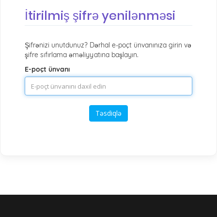
İtirilmiş şifrə yenilənməsi
Şifrənizi unutdunuz? Dərhal e-poçt ünvanınıza girin və
şifre sıfırlama əməliyyatına başlayın.
E-poçt ünvanı
Təsdiqlə