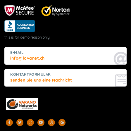
this is for demo reason only
E-MAIL
info@lovanet.ch
KONTAKTFORMULAR
senden Sie uns eine Nachricht