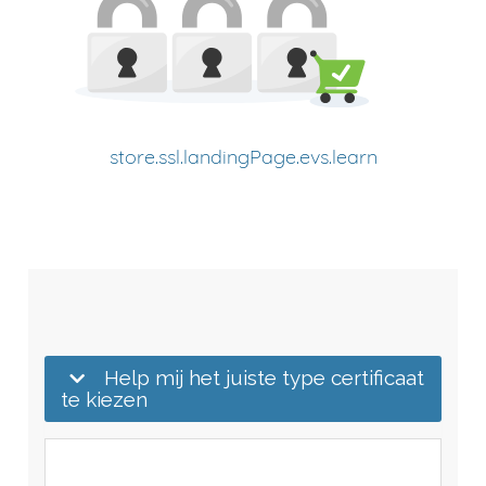
store.ssl.landingPage.evs.learn
Help mij het juiste type certificaat
te kiezen