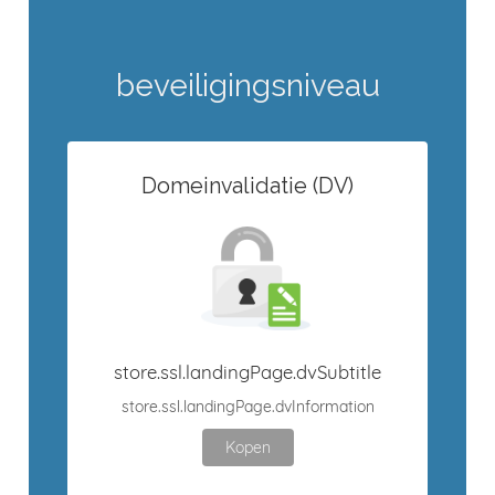
beveiligingsniveau
Domeinvalidatie (DV)
store.ssl.landingPage.dvSubtitle
store.ssl.landingPage.dvInformation
Kopen