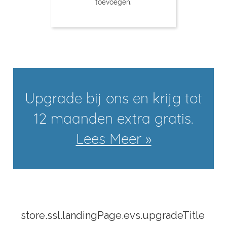
toevoegen.
Upgrade bij ons en krijg tot
12 maanden extra gratis.
Lees Meer »
store.ssl.landingPage.evs.upgradeTitle