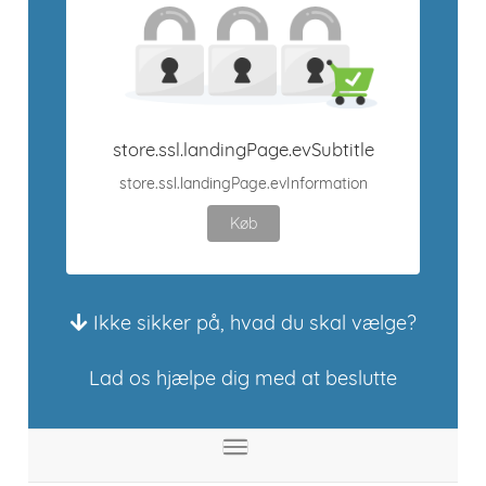
store.ssl.landingPage.evSubtitle
store.ssl.landingPage.evInformation
Køb
Ikke sikker på, hvad du skal vælge?
Lad os hjælpe dig med at beslutte
store.toggleNav