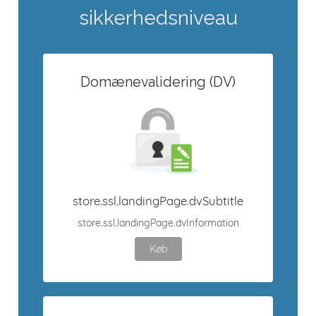
sikkerhedsniveau
Domænevalidering (DV)
store.ssl.landingPage.dvSubtitle
store.ssl.landingPage.dvInformation
Køb