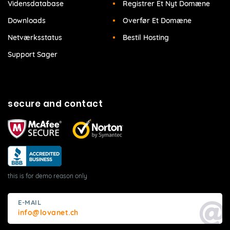
Vidensdatabase
Registrer Et Nyt Domæne
Downloads
Overfør Et Domæne
Netværksstatus
Bestil Hosting
Support Sager
secure and contact
this is for demo reason only
E-MAIL
info@lovanet.ch