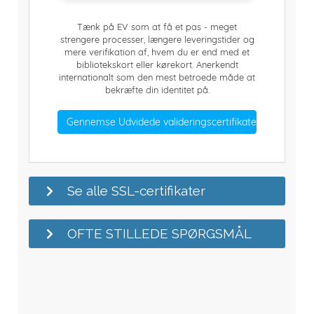
Tænk på EV som at få et pas - meget
strengere processer, længere leveringstider og
mere verifikation af, hvem du er end med et
bibliotekskort eller kørekort. Anerkendt
internationalt som den mest betroede måde at
bekræfte din identitet på.
Gennemse Udvidede valideringscertifikater
Se alle SSL-certifikater
OFTE STILLEDE SPØRGSMÅL