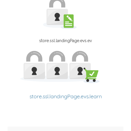
store.ssl.landingPage.evs.ev
store.ssl.landingPage.evs.learn