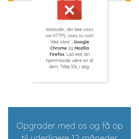
Websider, der ikke vises
via HTTPS, vises nu som
'ikke sikre' i
Google
Chrome
og
Mozilla
Firefox
. Lad ikke din
hjemmeside være en af
dem. Tilføj SSL i dag.
Opgrader med os og få op
til yderligere 12 måneder